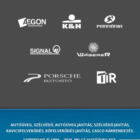
AUTÓÜVEG, SZÉLVÉDŐ, AUTÓÜVEG JAVÍTÁS, SZÉLVÉDŐ JAVÍTÁS,
KAVICSFELVERŐDÉS, KŐFELVERŐDÉS JAVÍTÁS, CASCO KÁRRENDEZÉS.
COPYRIGHT © 1996—2026. PELCZ AUTÓÜVEG KFT.