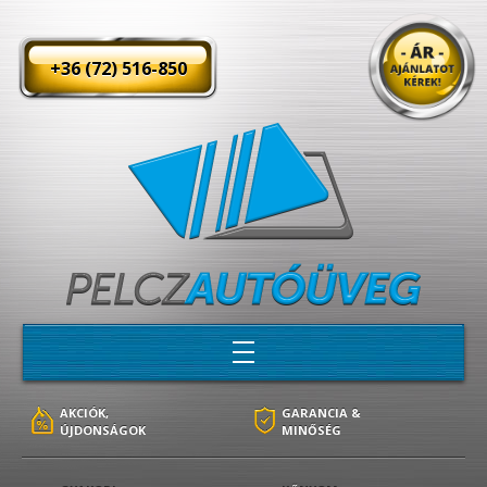
+36 (72) 516-850
AKCIÓK,
GARANCIA &
ÚJDONSÁGOK
MINŐSÉG